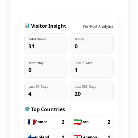
Visitor Insight
Per-Post Analytics
Total Views
Today
31
0
Yesterday
Last 7 Days
0
1
Last 30 Days
Last 365 Days
4
20
Top Countries
2
2
France
Iran
1
1
Finland
Lebanon