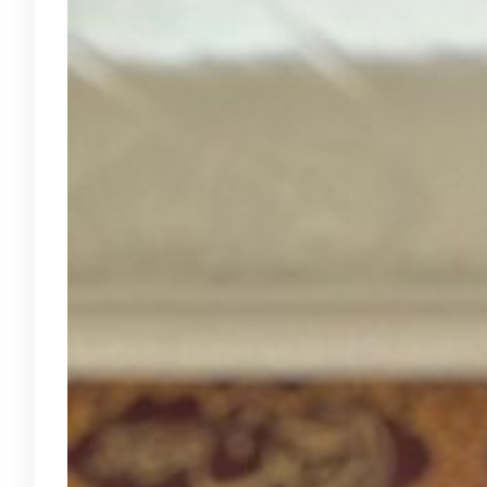
Intelektual
Tradisional
atau Organik?
04/10/2025
Artikel
“Dosen adalah sebagai
pendidik profesional dan
ilmuwan dengan tugas
utama
mentransformasikan,
mengembangkan, dan
menyebarluaskan ilmu
pengetahuan, teknologi,
dan seni melalui
pendidikan, penelitian,
dan pengabdian kepada
masyarakat.”
Selengkapnya