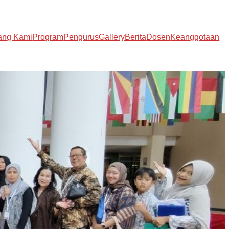
ang Kami
Program
Pengurus
Gallery
Berita
Dosen
Keanggotaan