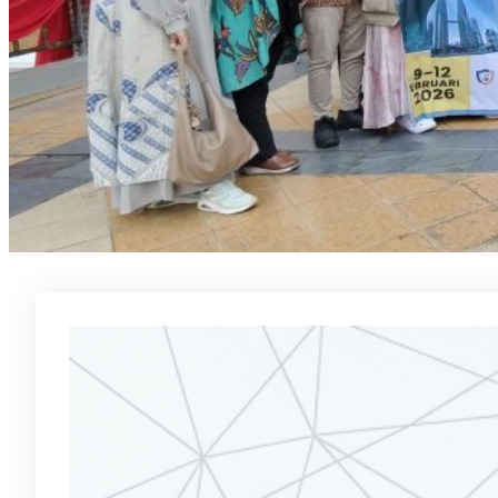
Inila
Asosi
30/05/2
Artikel
manajem
mempert