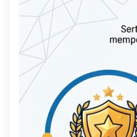
sertifik
Sele