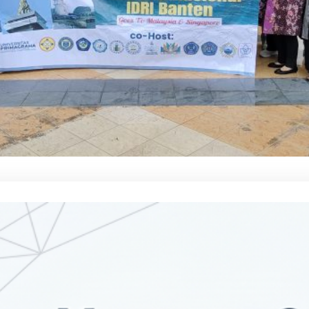
h Alasan Mengapa Sertifikasi dan
asi Profesi Itu Penting
026
Artikel
 ini memotret secara umum mengapa setiap konsultan
en, akademisi, maupun praktisi bisnis perlu
imbangkan dengan serius langkah untuk memperoleh