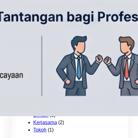
Inilah Alasan Mengapa
Sertifikasi dan Asosiasi
Profesi Itu Penting
30/05/2026
Kategori
Artikel
(15)
Berita
(28)
Bimtek
(1)
Kerjasama
(2)
Tokoh
(1)