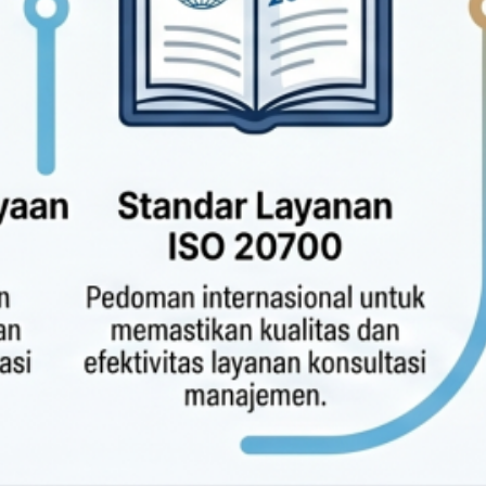
Dosen di Sidang
Mahkamah Konstitus
19/07/2026
IPSM Usulkan
Permensos Kolaborasi
Pilar Sosial, Mukernas
2026 Soroti Penguatan
Peran 33.191 PSM
07/07/2026
Kesejahteraan Dosen
Swasta, Tanggung Jawab
Siapa?
20/06/2026
Gita Puspita, Pengurus
IDRI Banten Sukses
Terbitkan Buku dan
Torehkan Prestasi
Akademik
20/06/2026